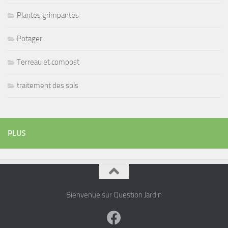
Plantes grimpantes
Potager
Terreau et compost
traitement des sols
PLUS
Bienvenue sur Question Jardin