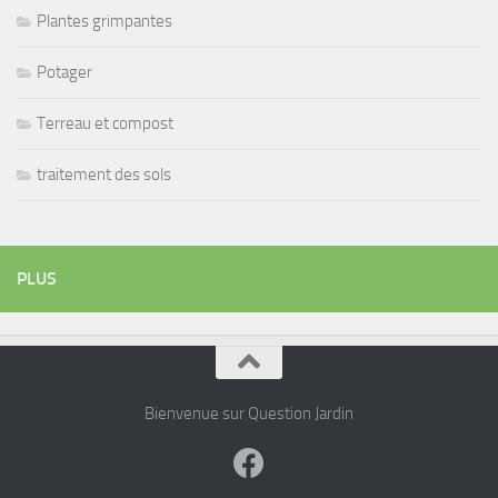
Plantes grimpantes
Potager
Terreau et compost
traitement des sols
PLUS
Bienvenue sur Question Jardin