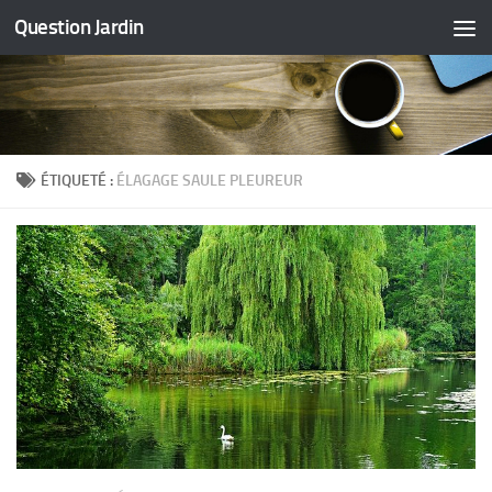
Question Jardin
Skip to content
ÉTIQUETÉ :
ÉLAGAGE SAULE PLEUREUR