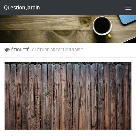
Question Jardin
Skip to content
ÉTIQUETÉ :
CLÔTURE ARCACHONNAISE